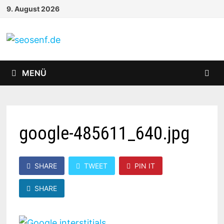
Zurück
9. August 2026
zum
Inhalt
MENÜ
google-485611_640.jpg
SHARE
TWEET
PIN IT
SHARE