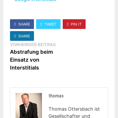
SHARE
TWEET
PIN IT
SHARE
Beitragsnavigation
Vorheriger
VORHERIGER BEITRAG
Beitrag:
Abstrafung beim
Einsatz von
Interstitials
thomas
Thomas Ottersbach ist
Gesellschafter und