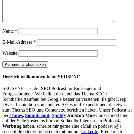
Name
*
E-Mail-Adresse
*
Website
Herzlich willkommen beim SEOSENF
SEOSENF – ist der SEO Podcast für Einsteiger und
Fortgeschrittene. Wir helfen dir dabei das Thema SEO /
Sichtbarkeitsaufbau bei Google besser zu verstehen. Es gibt Deep
Dives, Inspiration von anderen SEOs und Expert:innen, die etwas
zum Thema SEO und Content zu berichten haben. Unser Podcast ist
bei
iTunes
,
Soundcloud
,
Spotify
Amazon Music
oder direkt hier
auf der Seite kostenlos hörbar. Solltet ihr Interesse an
Podcast-
Werbung
haben, schreibt mir gerne eine eMail an podcast (@)
seosenf.de oder vernetzt euch mit mir auf
LinkedIn
. Freue mich