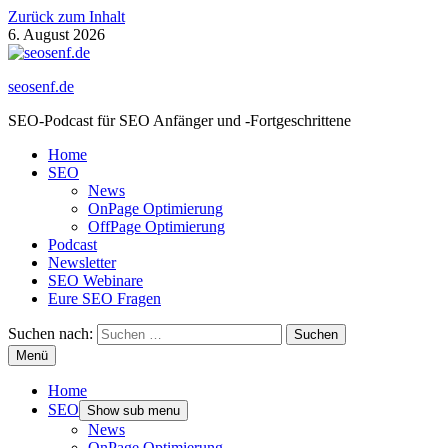
Zurück zum Inhalt
6. August 2026
seosenf.de
SEO-Podcast für SEO Anfänger und -Fortgeschrittene
Home
SEO
News
OnPage Optimierung
OffPage Optimierung
Podcast
Newsletter
SEO Webinare
Eure SEO Fragen
Suchen nach:
Menü
Home
SEO
Show sub menu
News
OnPage Optimierung