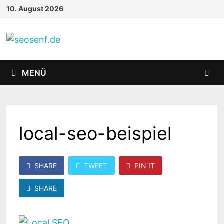
Zurück
10. August 2026
zum
Inhalt
MENÜ
local-seo-beispiel
SHARE
TWEET
PIN IT
SHARE