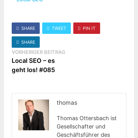
SHARE
TWEET
PIN IT
SHARE
Beitragsnavigation
Vorheriger
VORHERIGER BEITRAG
Beitrag:
Local SEO – es
geht los! #085
thomas
Thomas Ottersbach ist
Gesellschafter und
Geschäftsführer des