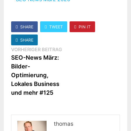
SHARE
TWEET
PIN IT
SHARE
Beitragsnavigation
Vorheriger
VORHERIGER BEITRAG
Beitrag:
SEO-News März:
Bilder-
Optimierung,
Lokales Business
und mehr #125
thomas