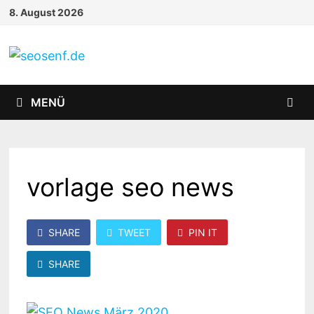
Zurück
8. August 2026
zum
Inhalt
MENÜ
vorlage seo news
SHARE
TWEET
PIN IT
SHARE