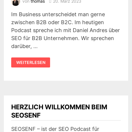
von
thomas
20. März 2023
Im Business unterscheidet man gerne
zwischen B2B oder B2C. Im heutigen
Podcast spreche ich mit Daniel Andres über
SEO für B2B Unternehmen. Wir sprechen
darüber, …
SEO
WEITERLESEN
IM
B2B
–
DAS
SOLLTET
IHR
WISSEN!
#185
HERZLICH WILLKOMMEN BEIM
SEOSENF
SEOSENF – ist der SEO Podcast für