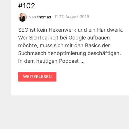
#102
von
thomas
27. August 2019
SEO ist kein Hexenwerk und ein Handwerk.
Wer Sichtbarkeit bei Google aufbauen
möchte, muss sich mit den Basics der
Suchmaschinenoptimierung beschäftigen.
In dem heutigen Podcast …
SEO
WEITERLESEN
UND
KREATIVITÄT
–
PASST
DAS
UND
WIE
RELEVANT
IST
DAS
HEUTE?
#102