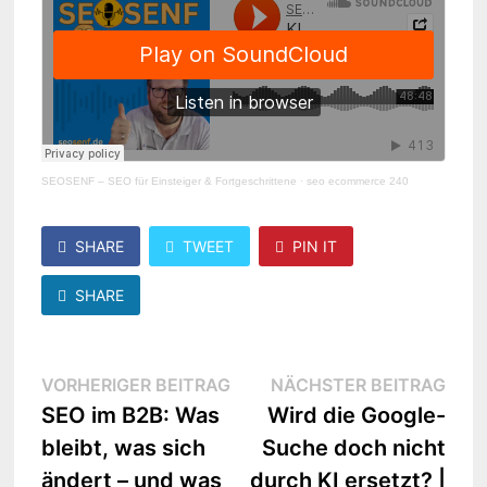
SEOSENF – SEO für Einsteiger & Fortgeschrittene
·
seo ecommerce 240
SHARE
TWEET
PIN IT
SHARE
Beitragsnavigation
Vorheriger
Näc
VORHERIGER BEITRAG
NÄCHSTER BEITRAG
Beitrag:
Beit
SEO im B2B: Was
Wird die Google-
bleibt, was sich
Suche doch nicht
ändert – und was
durch KI ersetzt? |