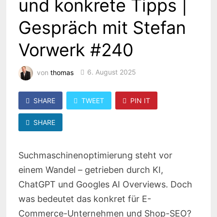
und konkrete Tipps |
Gespräch mit Stefan
Vorwerk #240
von
thomas
6. August 2025
SHARE
TWEET
PIN IT
SHARE
Suchmaschinenoptimierung steht vor
einem Wandel – getrieben durch KI,
ChatGPT und Googles AI Overviews. Doch
was bedeutet das konkret für E-
Commerce-Unternehmen und Shop-SEO?