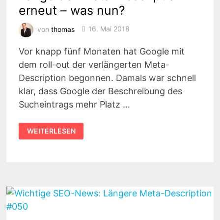
erneut – was nun?
von
thomas
16. Mai 2018
Vor knapp fünf Monaten hat Google mit
dem roll-out der verlängerten Meta-
Description begonnen. Damals war schnell
klar, dass Google der Beschreibung des
Sucheintrags mehr Platz …
SEO-
WEITERLESEN
NEWS:
GOOGLE
KORRIGIERT
LÄNGE
DER
META-
DESCRIPTION
ERNEUT
–
WAS
NUN?