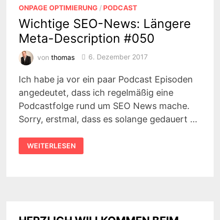
ONPAGE OPTIMIERUNG
/
PODCAST
Wichtige SEO-News: Längere
Meta-Description #050
von
thomas
6. Dezember 2017
Ich habe ja vor ein paar Podcast Episoden
angedeutet, dass ich regelmäßig eine
Podcastfolge rund um SEO News mache.
Sorry, erstmal, dass es solange gedauert …
WICHTIGE
WEITERLESEN
SEO-
NEWS:
LÄNGERE
META-
DESCRIPTION
#050