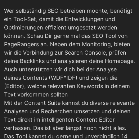
Wer selbständig SEO betreiben möchte, benötigt
ein Tool-Set, damit die Entwicklungen und
Optimierungen effizient umgesetzt werden
können. Schau Dir gerne mal das SEO Tool von
PageRangers an. Neben dem Monitoring, bieten
wir die Verbindung zur Search Console, prüfen
deine Backlinks und analysieren deine Homepage.
Auch unterstützen wir dich bei der Analyse
deines Contents (WDF*IDF) und zeigen die
(Editor), welche relevanten Keywords in deinem
Text vorkommen sollten
Mit der Content Suite kannst du diverse relevante
Analysen und Recherchen umsetzen und deinen
Text direkt im intelligenten Content Editor
verfassen. Das ist aber längst noch nicht alles.
Das Tool kannst du gerne und unverbindlich
14