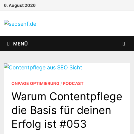
Zurück
6. August 2026
zum
Inhalt
MENÜ
ONPAGE OPTIMIERUNG
/
PODCAST
Warum Contentpflege
die Basis für deinen
Erfolg ist #053