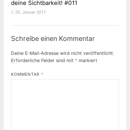
deine Sichtbarkeit! #011
25. Januar 2017
Schreibe einen Kommentar
Deine E-Mail-Adresse wird nicht veröffentlicht.
Erforderliche Felder sind mit
*
markiert
KOMMENTAR
*