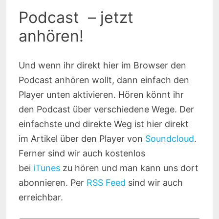
Podcast – jetzt
anhören!
Und wenn ihr direkt hier im Browser den
Podcast anhören wollt, dann einfach den
Player unten aktivieren. Hören könnt ihr
den Podcast über verschiedene Wege. Der
einfachste und direkte Weg ist hier direkt
im Artikel über den Player von
Soundcloud
.
Ferner sind wir auch kostenlos
bei
iTunes
zu hören und man kann uns dort
abonnieren. Per
RSS Feed
sind wir auch
erreichbar.