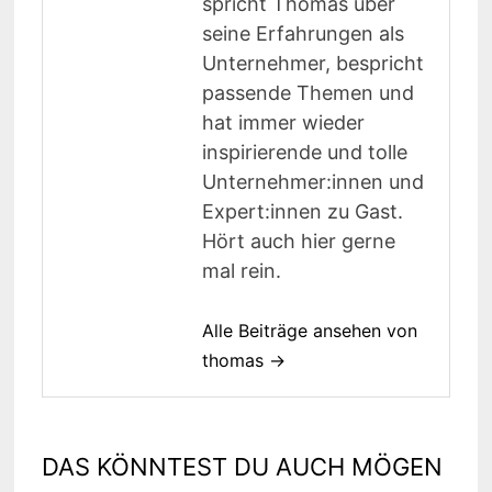
spricht Thomas über
seine Erfahrungen als
Unternehmer, bespricht
passende Themen und
hat immer wieder
inspirierende und tolle
Unternehmer:innen und
Expert:innen zu Gast.
Hört auch hier gerne
mal rein.
Alle Beiträge ansehen von
thomas →
DAS KÖNNTEST DU AUCH MÖGEN