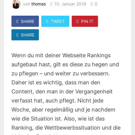
von
thomas
10. Januar 2018
0
SHARE
TWEET
PIN IT
SHARE
Wenn du mit deiner Webseite Rankings
aufgebaut hast, gilt es diese zu hegen und
zu pflegen – und weiter zu verbessern.
Daher ist es wichtig, dass man den
Content, den man in der Vergangenheit
verfasst hat, auch pflegt. Nicht jede
Woche, aber regelmäßig und je nachdem
wie die Situation ist. Also, wie ist das
Ranking, die Wettbewerbssituation und die