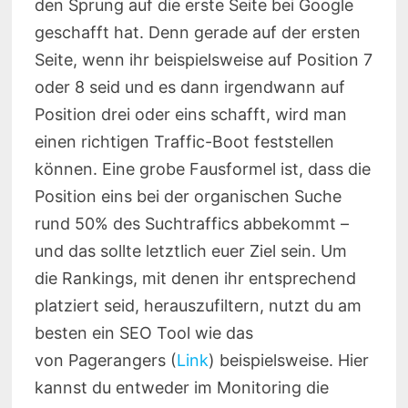
den Sprung auf die erste Seite bei Google
geschafft hat. Denn gerade auf der ersten
Seite, wenn ihr beispielsweise auf Position 7
oder 8 seid und es dann irgendwann auf
Position drei oder eins schafft, wird man
einen richtigen Traffic-Boot feststellen
können. Eine grobe Fausformel ist, dass die
Position eins bei der organischen Suche
rund 50% des Suchtraffics abbekommt –
und das sollte letztlich euer Ziel sein. Um
die Rankings, mit denen ihr entsprechend
platziert seid, herauszufiltern, nutzt du am
besten ein SEO Tool wie das
von Pagerangers (
Link
) beispielsweise. Hier
kannst du entweder im Monitoring die