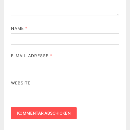
NAME
*
E-MAIL-ADRESSE
*
WEBSITE