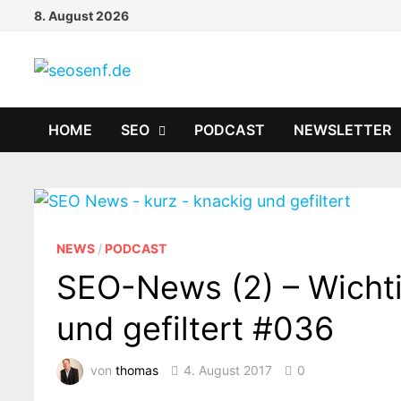
Zurück
8. August 2026
zum
Inhalt
HOME
SEO
PODCAST
NEWSLETTER
NEWS
/
PODCAST
SEO-News (2) – Wicht
und gefiltert #036
von
thomas
4. August 2017
0