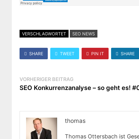
VERSCHLAGWORTET
SEO NEWS
SHARE
TWEET
PIN IT
SHARE
Beitragsnavigation
Vorheriger
VORHERIGER BEITRAG
Beitrag:
SEO Konkurrenzanalyse – so geht es! #
thomas
Thomas Ottersbach ist Gese