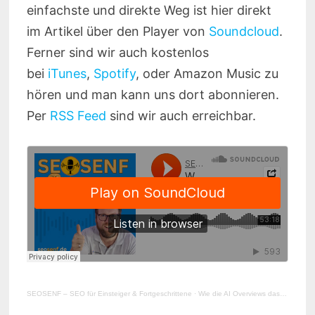
einfachste und direkte Weg ist hier direkt
im Artikel über den Player von
Soundcloud
.
Ferner sind wir auch kostenlos
bei
iTunes
,
Spotify
, oder Amazon Music zu
hören und man kann uns dort abonnieren.
Per
RSS Feed
sind wir auch erreichbar.
SEOSENF – SEO für Einsteiger & Fortgeschrittene
·
Wie die AI Overviews das SEO-Spiel verändern – für Unternehmen & Agenturen | Christian Vollmert #236