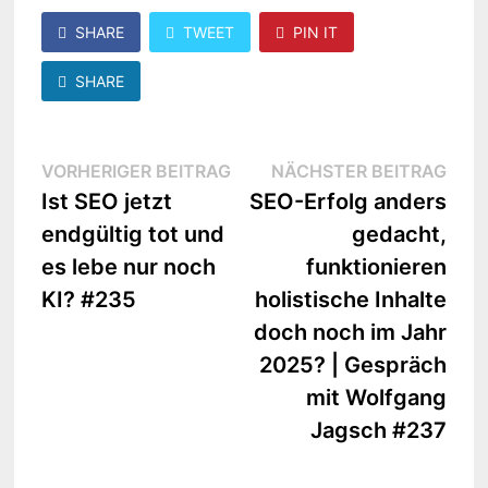
SHARE
TWEET
PIN IT
SHARE
Beitragsnavigation
Vorheriger
Näc
VORHERIGER BEITRAG
NÄCHSTER BEITRAG
Beitrag:
Beit
Ist SEO jetzt
SEO-Erfolg anders
endgültig tot und
gedacht,
es lebe nur noch
funktionieren
KI? #235
holistische Inhalte
doch noch im Jahr
2025? | Gespräch
mit Wolfgang
Jagsch #237