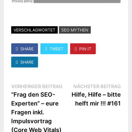
VERSCHLAGWORTET
SEO MYTHEN
SHARE
TWEET
PIN IT
SHARE
Beitragsnavigation
Vorheriger
Näc
VORHERIGER BEITRAG
NÄCHSTER BEITRAG
Beitrag:
Beit
“Frag den SEO-
Hilfe, Hilfe – bitte
Experten” – eure
helft mir !!! #161
Fragen inkl.
Impulsvortrag
(Core Web Vitals)