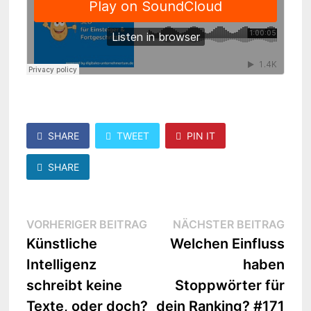
SHARE
TWEET
PIN IT
SHARE
Beitragsnavigation
Vorheriger
Näc
VORHERIGER BEITRAG
NÄCHSTER BEITRAG
Beitrag:
Beit
Künstliche
Welchen Einfluss
Intelligenz
haben
schreibt keine
Stoppwörter für
Texte, oder doch?
dein Ranking? #171