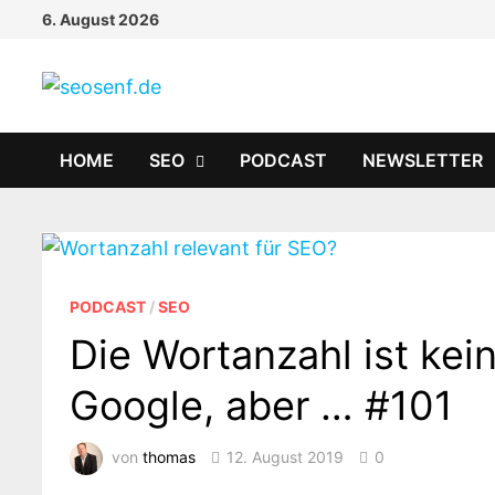
Zurück
6. August 2026
zum
Inhalt
HOME
SEO
PODCAST
NEWSLETTER
PODCAST
/
SEO
Die Wortanzahl ist kei
Google, aber … #101
von
thomas
12. August 2019
0