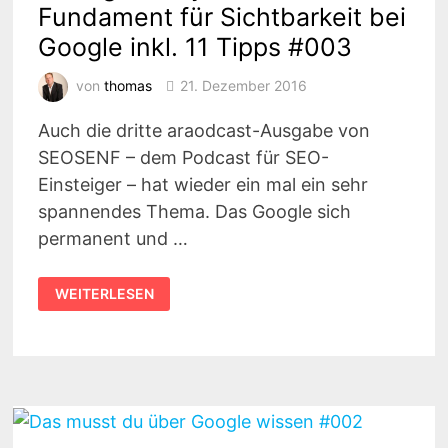
Fundament für Sichtbarkeit bei
Google inkl. 11 Tipps #003
von
thomas
21. Dezember 2016
Auch die dritte araodcast-Ausgabe von
SEOSENF – dem Podcast für SEO-
Einsteiger – hat wieder ein mal ein sehr
spannendes Thema. Das Google sich
permanent und …
ONPAGE
WEITERLESEN
ANALYSE
ALS
FUNDAMENT
FÜR
SICHTBARKEIT
BEI
GOOGLE
INKL.
11
TIPPS
#003