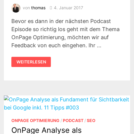
von
thomas
4. Januar 2017
Bevor es dann in der nächsten Podcast
Episode so richtig los geht mit dem Thema
OnPage Optimierung, möchten wir auf
Feedback von euch eingehen. Ihr …
DIESE
WEITERLESEN
TOOLS
SOLLTE
JEDER
SEITENBETREIBER
ALS
BASIS
NUTZEN
ONPAGE OPTIMIERUNG
/
PODCAST
/
SEO
OnPage Analyse als