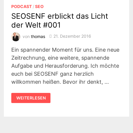
PODCAST
/
SEO
SEOSENF erblickt das Licht
der Welt #001
von
thomas
21. Dezember 2016
Ein spannender Moment für uns. Eine neue
Zeitrechnung, eine weitere, spannende
Aufgabe und Herausforderung. Ich möchte
euch bei SEOSENF ganz herzlich
willkommen heißen. Bevor ihr denkt, …
SEOSENF
WEITERLESEN
ERBLICKT
DAS
LICHT
DER
WELT
#001