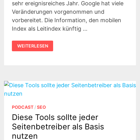
sehr ereignisreiches Jahr. Google hat viele
Veränderungen vorgenommen und
vorbereitet. Die Information, den mobilen
Index als Leitindex künftig …
MUSS
WEITERLESEN
CONTENT
SICH
NICHT
GANZ
SCHNELL
NEU
ERFINDEN?
PODCAST
/
SEO
Diese Tools sollte jeder
Seitenbetreiber als Basis
nutzen