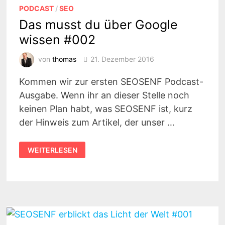
PODCAST
/
SEO
Das musst du über Google
wissen #002
von
thomas
21. Dezember 2016
Kommen wir zur ersten SEOSENF Podcast-
Ausgabe. Wenn ihr an dieser Stelle noch
keinen Plan habt, was SEOSENF ist, kurz
der Hinweis zum Artikel, der unser …
DAS
WEITERLESEN
MUSST
DU
ÜBER
GOOGLE
WISSEN
#002