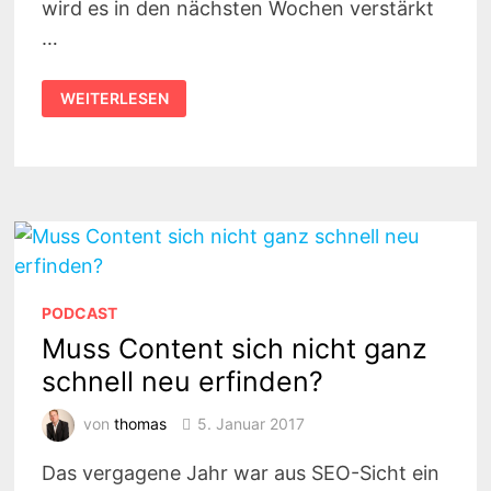
wird es in den nächsten Wochen verstärkt
…
ONPAGE
WEITERLESEN
OPTIMIERUNG
–
DURCH
BESSERE
SNIPPETS
MEHR
TRAFFIC
AUF
DER
EIGENEN
WEBSEITE
PODCAST
Muss Content sich nicht ganz
schnell neu erfinden?
von
thomas
5. Januar 2017
Das vergagene Jahr war aus SEO-Sicht ein