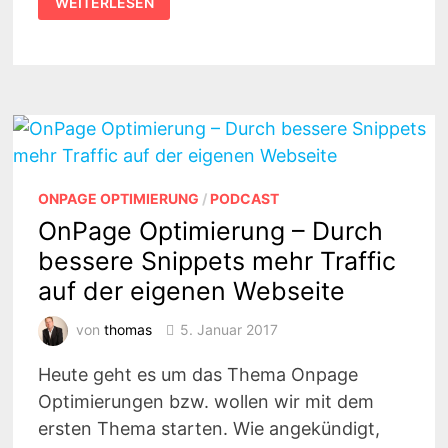
WEITERLESEN
BILDER
UNBEDINGT
OPTIMIERT
WERDEN
MÜSSEN
(BILDER
SEO)
#006
ONPAGE OPTIMIERUNG
/
PODCAST
OnPage Optimierung – Durch
bessere Snippets mehr Traffic
auf der eigenen Webseite
von
thomas
5. Januar 2017
Heute geht es um das Thema Onpage
Optimierungen bzw. wollen wir mit dem
ersten Thema starten. Wie angekündigt,