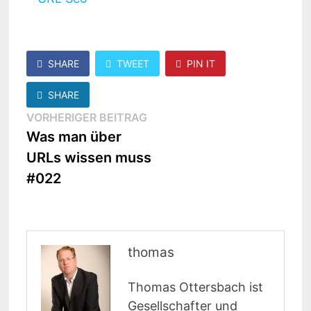
SHARE
TWEET
PIN IT
SHARE
Beitragsnavigation
Vorheriger
VORHERIGER BEITRAG
Beitrag:
Was man über
URLs wissen muss
#022
thomas
Thomas Ottersbach ist
Gesellschafter und