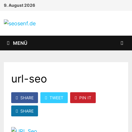
Zurück
9. August 2026
zum
Inhalt
MENÜ
url-seo
SHARE
TWEET
PIN IT
SHARE