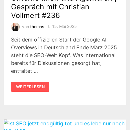
Gespräch mit Christian
Vollmert #236
von
thomas
15. Mai 2025
Seit dem offiziellen Start der Google AI
Overviews in Deutschland Ende März 2025
steht die SEO-Welt Kopf. Was international
bereits für Diskussionen gesorgt hat,
entfaltet …
WIE
WEITERLESEN
DIE
AI
OVERVIEWS
DAS
SEO-
SPIEL
VERÄNDERN
–
FÜR
UNTERNEHMEN
UND