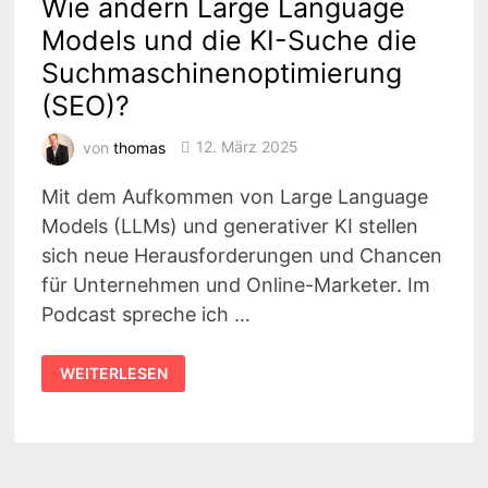
Wie ändern Large Language
Models und die KI-Suche die
Suchmaschinenoptimierung
(SEO)?
von
thomas
12. März 2025
Mit dem Aufkommen von Large Language
Models (LLMs) und generativer KI stellen
sich neue Herausforderungen und Chancen
für Unternehmen und Online-Marketer. Im
Podcast spreche ich …
WIE
WEITERLESEN
ÄNDERN
LARGE
LANGUAGE
MODELS
UND
DIE
KI-
SUCHE