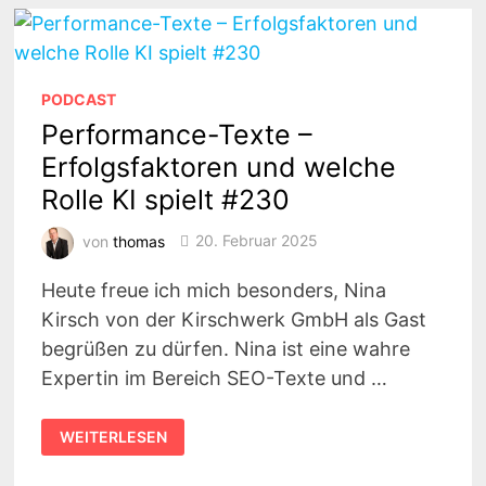
DIE
SUCHMASCHINENOPTIMIERUNG
(SEO)?
PODCAST
Performance-Texte –
Erfolgsfaktoren und welche
Rolle KI spielt #230
von
thomas
20. Februar 2025
Heute freue ich mich besonders, Nina
Kirsch von der Kirschwerk GmbH als Gast
begrüßen zu dürfen. Nina ist eine wahre
Expertin im Bereich SEO-Texte und …
PERFORMANCE-
WEITERLESEN
TEXTE
–
ERFOLGSFAKTOREN