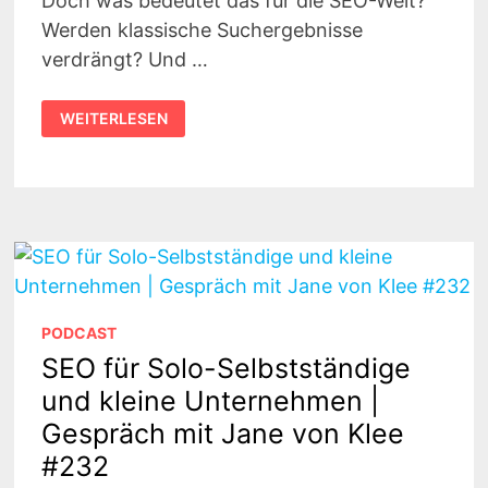
Doch was bedeutet das für die SEO-Welt?
Werden klassische Suchergebnisse
verdrängt? Und …
GOOGLE
WEITERLESEN
AI
OVERVIEWS
SIND
DA
–
DAS
ENDE
DER
KLASSISCHEN
SUCHE?
233
PODCAST
SEO für Solo-Selbstständige
und kleine Unternehmen |
Gespräch mit Jane von Klee
#232