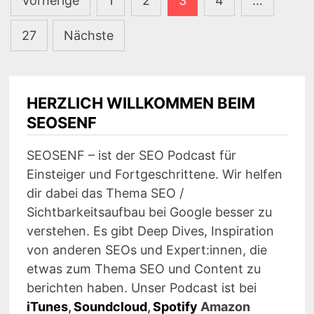
Vorherige
1
2
3
4
…
#226
der
27
Nächste
Beiträge
HERZLICH WILLKOMMEN BEIM
SEOSENF
SEOSENF – ist der SEO Podcast für
Einsteiger und Fortgeschrittene. Wir helfen
dir dabei das Thema SEO /
Sichtbarkeitsaufbau bei Google besser zu
verstehen. Es gibt Deep Dives, Inspiration
von anderen SEOs und Expert:innen, die
etwas zum Thema SEO und Content zu
berichten haben. Unser Podcast ist bei
iTunes
,
Soundcloud
,
Spotify
Amazon