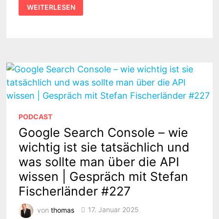
ANSPRUCH
WEITERLESEN
AN
TEXTQUALITÄT
IN
ZEITEN
VON
KI
|
GESPRÄCH
MIT
STEFAN
GERTH
#228
PODCAST
Google Search Console – wie
wichtig ist sie tatsächlich und
was sollte man über die API
wissen | Gespräch mit Stefan
Fischerländer #227
von
thomas
17. Januar 2025