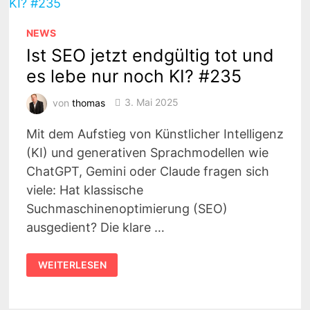
AGENTUREN
|
GESPRÄCH
NEWS
MIT
CHRISTIAN
Ist SEO jetzt endgültig tot und
VOLLMERT
#236
es lebe nur noch KI? #235
von
thomas
3. Mai 2025
Mit dem Aufstieg von Künstlicher Intelligenz
(KI) und generativen Sprachmodellen wie
ChatGPT, Gemini oder Claude fragen sich
viele: Hat klassische
Suchmaschinenoptimierung (SEO)
ausgedient? Die klare …
IST
WEITERLESEN
SEO
JETZT
ENDGÜLTIG
TOT
UND