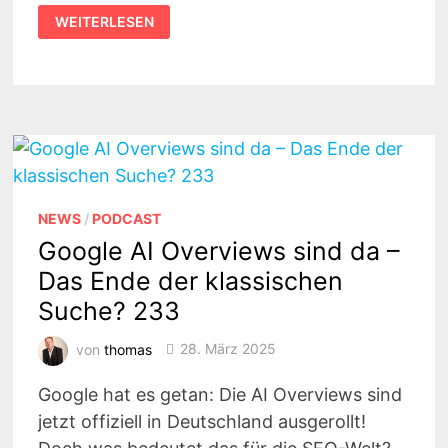
KI-
WEITERLESEN
OPTIMIERUNG:
WAS
GEHT
UND
WAS
NICHT
UND
IST
SEO
ENDGÜLTIG
TOT?
#234
NEWS
/
PODCAST
Google AI Overviews sind da –
Das Ende der klassischen
Suche? 233
von
thomas
28. März 2025
Google hat es getan: Die AI Overviews sind
jetzt offiziell in Deutschland ausgerollt!