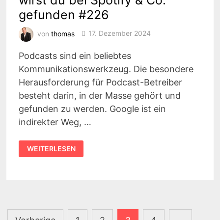
STEFAN
gefunden #226
FISCHERLÄNDER
#227
von
thomas
17. Dezember 2024
Podcasts sind ein beliebtes
Kommunikationswerkzeug. Die besondere
Herausforderung für Podcast-Betreiber
besteht darin, in der Masse gehört und
gefunden zu werden. Google ist ein
indirekter Weg, …
PODCAST-
WEITERLESEN
SEO
MEISTERN:
SO
WIRST
DU
BEI
SPOTIFY
&
CO.
Seitennummerierung
GEFUNDEN