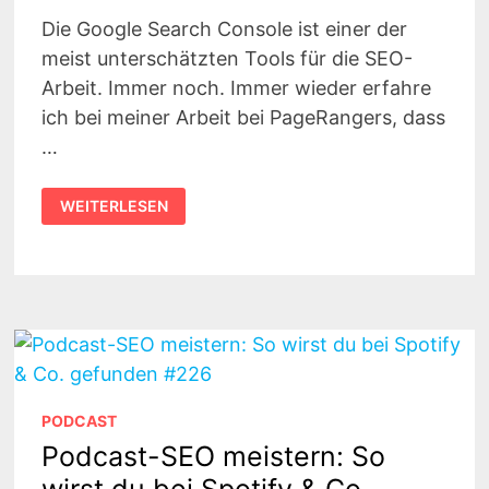
Die Google Search Console ist einer der
meist unterschätzten Tools für die SEO-
Arbeit. Immer noch. Immer wieder erfahre
ich bei meiner Arbeit bei PageRangers, dass
…
GOOGLE
WEITERLESEN
SEARCH
CONSOLE
–
WIE
WICHTIG
IST
SIE
TATSÄCHLICH
UND
WAS
SOLLTE
MAN
ÜBER
DIE
PODCAST
API
WISSEN
Podcast-SEO meistern: So
|
GESPRÄCH
wirst du bei Spotify & Co.
MIT