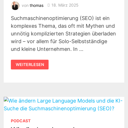
von
thomas
18. März 2025
Suchmaschinenoptimierung (SEO) ist ein
komplexes Thema, das oft mit Mythen und
unnötig komplizierten Strategien überladen
wird – vor allem für Solo-Selbstständige
und kleine Unternehmen. In …
SEO
WEITERLESEN
FÜR
SOLO-
SELBSTSTÄNDIGE
UND
KLEINE
UNTERNEHMEN
|
GESPRÄCH
MIT
JANE
VON
KLEE
#232
PODCAST