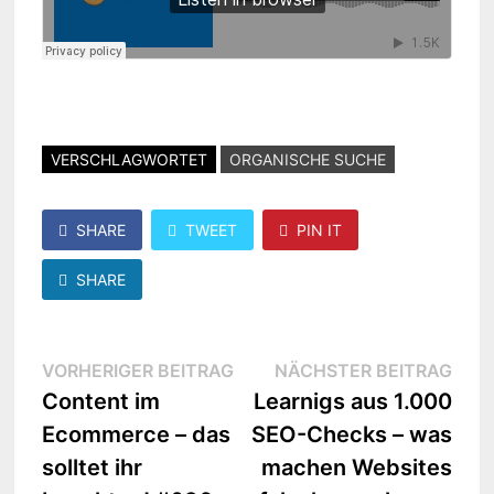
VERSCHLAGWORTET
ORGANISCHE SUCHE
SHARE
TWEET
PIN IT
SHARE
Beitragsnavigation
Vorheriger
Näc
VORHERIGER BEITRAG
NÄCHSTER BEITRAG
Beitrag:
Beit
Content im
Learnigs aus 1.000
Ecommerce – das
SEO-Checks – was
solltet ihr
machen Websites