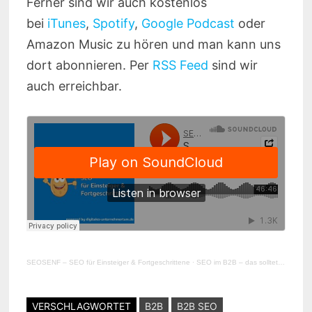
Ferner sind wir auch kostenlos
bei
iTunes
,
Spotify
,
Google Podcast
oder
Amazon Music zu hören und man kann uns
dort abonnieren. Per
RSS Feed
sind wir
auch erreichbar.
SEOSENF – SEO für Einsteiger & Fortgeschrittene
·
SEO im B2B – das solltet ihr wissen! #185
VERSCHLAGWORTET
B2B
B2B SEO