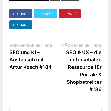
SHARE
TWEET
PIN IT
SHARE
Beitragsnavigation
Vorheriger
Näc
VORHERIGER BEITRAG
NÄCHSTER BEITRAG
Beitrag:
Beit
SEO und KI –
SEO & UX – die
Austausch mit
unterschätze
Artur Kosch #184
Ressource für
Portale &
Shopbetreiber
#186