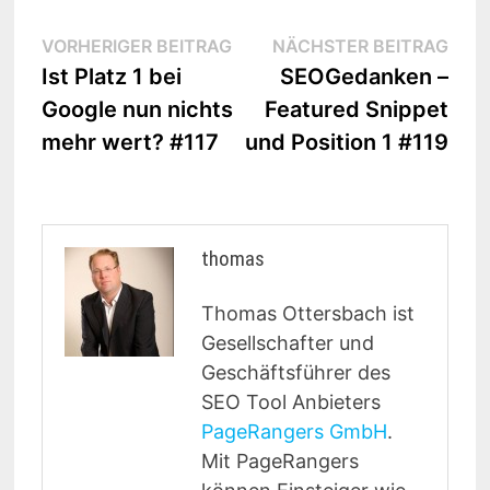
Beitragsnavigation
Vorheriger
Näc
VORHERIGER BEITRAG
NÄCHSTER BEITRAG
Beitrag:
Beit
Ist Platz 1 bei
SEOGedanken –
Google nun nichts
Featured Snippet
mehr wert? #117
und Position 1 #119
thomas
Thomas Ottersbach ist
Gesellschafter und
Geschäftsführer des
SEO Tool Anbieters
PageRangers GmbH
.
Mit PageRangers